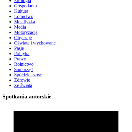
Ekologia
Gospodarka
Kultura
Lotnictwo
Metafiyzka
Media
Motoryzacja
Obyczaje
Oświata i wychowane
Pasje
Polityka
Prawo
Rolnictwo
Samorząd
Spółdzielczość
Zdrowie
Ze świata
Spotkania autorskie