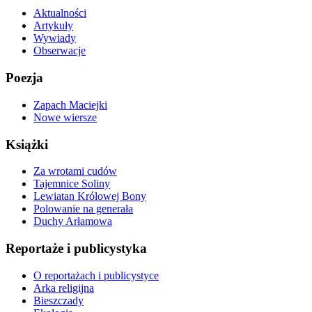
Aktualności
Artykuły
Wywiady
Obserwacje
Poezja
Zapach Maciejki
Nowe wiersze
Książki
Za wrotami cudów
Tajemnice Soliny
Lewiatan Królowej Bony
Polowanie na generała
Duchy Arłamowa
Reportaże i publicystyka
O reportażach i publicystyce
Arka religijna
Bieszczady