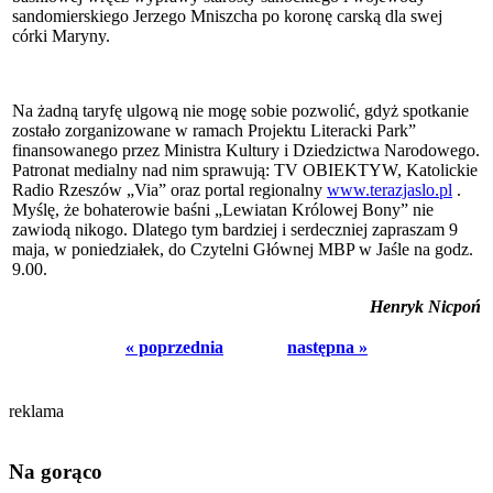
sandomierskiego Jerzego Mniszcha po koronę carską dla swej
córki Maryny.
Na żadną taryfę ulgową nie mogę sobie pozwolić, gdyż spotkanie
zostało zorganizowane w ramach Projektu Literacki Park”
finansowanego przez Ministra Kultury i Dziedzictwa Narodowego.
Patronat medialny nad nim sprawują: TV OBIEKTYW, Katolickie
Radio Rzeszów „Via” oraz portal regionalny
www.terazjaslo.pl
.
Myślę, że bohaterowie baśni „Lewiatan Królowej Bony” nie
zawiodą nikogo. Dlatego tym bardziej i serdeczniej zapraszam 9
maja, w poniedziałek, do Czytelni Głównej MBP w Jaśle na godz.
9.00.
Henryk Nicpoń
« poprzednia
następna »
reklama
Na gorąco