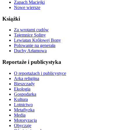
Zapach Maciejki
Nowe wiersze
Książki
Za wrotami cudów
Tajemnice Soliny
Lewiatan Królowej Bony
Polowanie na generała
Duchy Arłamowa
Reportaże i publicystyka
O reportażach i publicystyce
Arka religijna
Bieszczady
Ekologia
Gospodarka
Kultura
Lotnictwo
Metafiyzka
Media
Motoryzacja
Obyczaje