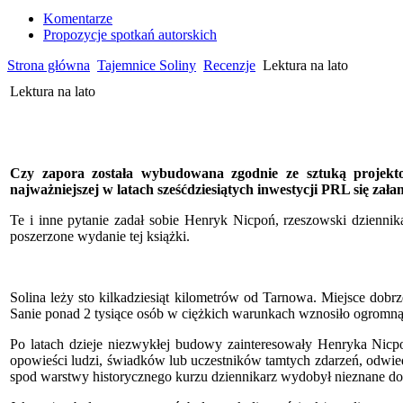
Komentarze
Propozycje spotkań autorskich
Strona główna
Tajemnice Soliny
Recenzje
Lektura na lato
Lektura na lato
Czy zapora została wybudowana zgodnie ze sztuką projekto
najważniejszej w latach sześćdziesiątych inwestycji PRL się zała
Te i inne pytanie zadał sobie Henryk Nicpoń, rzeszowski dziennika
poszerzone wydanie tej książki.
Solina leży sto kilkadziesiąt kilometrów od Tarnowa. Miejsce dobr
Sanie ponad 2 tysiące osób w ciężkich warunkach wznosiło ogromną za
Po latach dzieje niezwykłej budowy zainteresowały Henryka Nicponi
opowieści ludzi, świadków lub uczestników tamtych zdarzeń, odwied
spod warstwy historycznego kurzu dziennikarz wydobył nieznane do