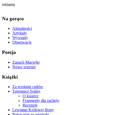
reklama
Na gorąco
Aktualności
Artykuły
Wywiady
Obserwacje
Poezja
Zapach Maciejki
Nowe wiersze
Książki
Za wrotami cudów
Tajemnice Soliny
O książce
Fragmenty dla zachęty
Recenzje
Lewiatan Królowej Bony
Polowanie na generała