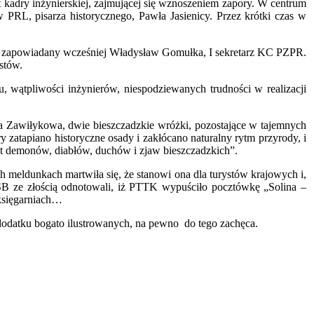
t kadry inżynierskiej, zajmującej się wznoszeniem zapory. W centrum
 PRL, pisarza historycznego, Pawła Jasienicy. Przez krótki czas w
hał zapowiadany wcześniej Władysław Gomułka, I sekretarz KC PZPR.
stów.
u, wątpliwości inżynierów, niespodziewanych trudności w realizacji
kla Zawiłykowa, dwie bieszczadzkie wróżki, pozostające w tajemnych
atapiano historyczne osady i zakłócano naturalny rytm przyrody, i
et demonów, diabłów, duchów i zjaw bieszczadzkich”.
h meldunkach martwiła się, że stanowi ona dla turystów krajowych i,
e SB ze złością odnotowali, iż PTTK wypuściło pocztówkę „Solina –
 księgarniach…
w dodatku bogato ilustrowanych, na pewno do tego zachęca.