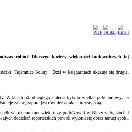
dczas robót? Dlaczego kariery większości budowniczych tej
siążki „Tajemnice Soliny”. Dziś w księgarniach ukazuje się drugie,
y. W latach 60. ubiegłego stulecia było tu wielkie pole budowy; na
nieje zalew, zapora jest również atrakcją turystyczną.
je odkryć, dziennikarz wiele razy podróżował w Bieszczady, słuchał
łych dociekań reporterskich powoli wyłonił się obraz tamtej epoki,