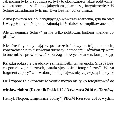
Jak można było przypuszczać, były to okoliczności także polityczne
zainteresowania służb specjalnych znajdowali się inżynierowie z 
Solinie zatrudniona była inż. Ewa Beynar, córka pisarza.
Autor powraca też do intrygującego wówczas zdarzenia, gdy na otw
Uwagę Henryka Nicponia zajmują także dalsze skomplikowane karie
Ale „Tajemnice Soliny” są nie tylko polityczną historią wielkiej 
planów.
Niektóre fragmenty mają też po trosze baśniowy nastrój; na kartac
konszachtach z miejscowymi duchami, demonami i różnymi zjawami. 
to one miały sprowokować kilka zagadkowych zdarzeń, komplikujący
Książka pokazuje paradoksy i śmiesznostki tamtej epoki. Służba Bez
co gorsza, zagranicznych, „atrakcyjny obiekt fotograficzny”. W s
fragment zapory” z utrwaloną na niej najważniejszą częścią i budy
Dziś zaporę i elektrownię w Solinie można nie tylko fotografować d
wiesław ziobro (Dziennik Polski, 12-
13 czerwca 2010 r., Tarnów,
Henryk Nicpoń, „Tajemnice Soliny”, PIKiM Rzeszów 2010, wydanie 