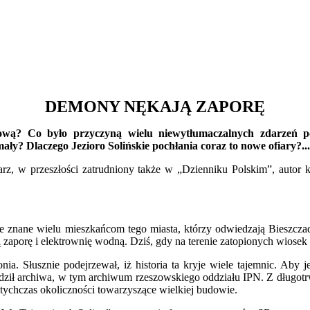
DEMONY NĘKAJĄ ZAPORĘ
wą? Co było przyczyną wielu niewytłumaczalnych zdarzeń po
mały? Dlaczego Jezioro Solińskie pochłania coraz to nowe ofiary?...
rz, w przeszłości zatrudniony także w „Dzienniku Polskim”, autor k
ze znane wielu mieszkańcom tego miasta, którzy odwiedzają Bieszczad
porę i elektrownię wodną. Dziś, gdy na terenie zatopionych wiosek ist
a. Słusznie podejrzewał, iż historia ta kryje wiele tajemnic. Aby 
ził archiwa, w tym archiwum rzeszowskiego oddziału IPN. Z długotrwa
tychczas okoliczności towarzyszące wielkiej budowie.