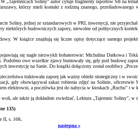
. W „Tajemnicach Soliny” autor cytuje fragmenty raportów SB na tema
Warszawy, którzy mieli kontakt z rodziną znanego, prześladowanego w
arcie Soliny, jednej ze sztandarowych w PRL inwestycji, nie przyjec
ry niektórych budowniczych zapory, niewolne od politycznych kontek
budowy. W książce znajdują się liczne opisy dotyczące samego projekt
h pojawiają się nagle niezwykli bohaterowie: Michalina Datkowa i Te
Podobno owe wszelkie zjawy buntowały się, gdy pod budowę zapory z
ch inwestycję na Sanie. Do książki dołączony został osobliwy „Pocz
pieczeństwa traktowała zaporę jak ważny obiekt strategiczny i w swoic
ytuacji, gdy obowiązywał zakaz robienia zdjęć na Solinie, oficerowi
nkiem elektrowni, a pocztówka jest do nabycia w kioskach „Ruchu” i w
o woli, ale także ją dokładnie zwiedzać. Lektura „Tajemnic Soliny”, 
 nr 135)
II, s. 168
.
następna »