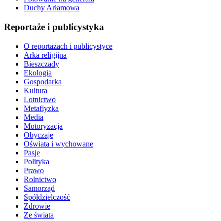
Duchy Arłamowa
Reportaże i publicystyka
O reportażach i publicystyce
Arka religijna
Bieszczady
Ekologia
Gospodarka
Kultura
Lotnictwo
Metafiyzka
Media
Motoryzacja
Obyczaje
Oświata i wychowane
Pasje
Polityka
Prawo
Rolnictwo
Samorząd
Spółdzielczość
Zdrowie
Ze świata