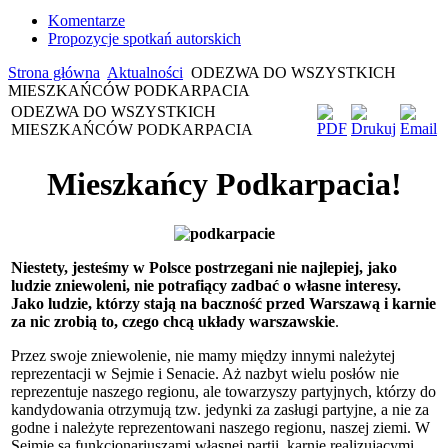
Komentarze
Propozycje spotkań autorskich
Strona główna
Aktualności
ODEZWA DO WSZYSTKICH
MIESZKAŃCÓW PODKARPACIA
ODEZWA DO WSZYSTKICH
MIESZKAŃCÓW PODKARPACIA
Mieszkańcy Podkarpacia!
Niestety, jesteśmy w Polsce postrzegani nie najlepiej, jako
ludzie zniewoleni, nie potrafiący zadbać o własne interesy.
Jako ludzie, którzy stają na baczność przed Warszawą i karnie
za nic zrobią to, czego chcą układy warszawskie
.
Przez swoje zniewolenie, nie mamy między innymi należytej
reprezentacji w Sejmie i Senacie. Aż nazbyt wielu posłów nie
reprezentuje naszego regionu, ale towarzyszy partyjnych, którzy do
kandydowania otrzymują tzw. jedynki za zasługi partyjne, a nie za
godne i należyte reprezentowani naszego regionu, naszej ziemi. W
Sejmie są funkcjonariuszami własnej partii, karnie realizującymi