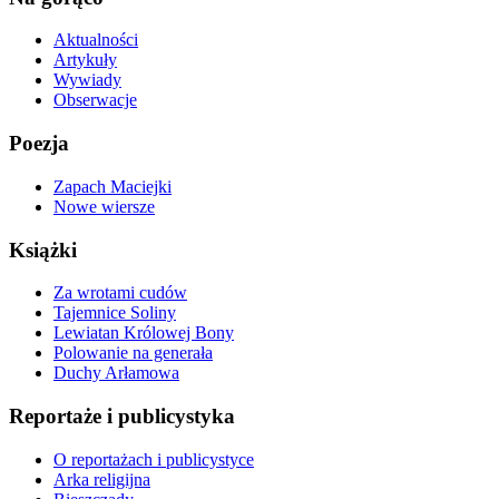
Aktualności
Artykuły
Wywiady
Obserwacje
Poezja
Zapach Maciejki
Nowe wiersze
Książki
Za wrotami cudów
Tajemnice Soliny
Lewiatan Królowej Bony
Polowanie na generała
Duchy Arłamowa
Reportaże i publicystyka
O reportażach i publicystyce
Arka religijna