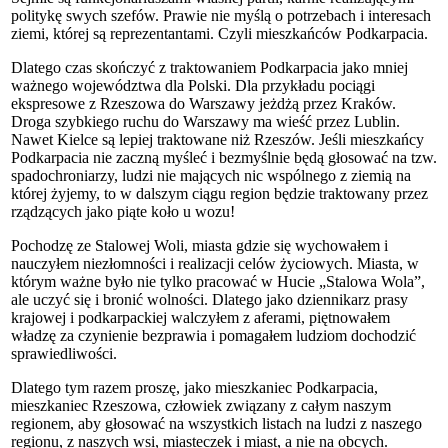
politykę swych szefów. Prawie nie myślą o potrzebach i interesach
ziemi, której są reprezentantami. Czyli mieszkańców Podkarpacia.
Dlatego czas skończyć z traktowaniem Podkarpacia jako mniej
ważnego województwa dla Polski. Dla przykładu pociągi
ekspresowe z Rzeszowa do Warszawy jeżdżą przez Kraków.
Droga szybkiego ruchu do Warszawy ma wieść przez Lublin.
Nawet Kielce są lepiej traktowane niż Rzeszów. Jeśli mieszkańcy
Podkarpacia nie zaczną myśleć i bezmyślnie będą głosować na tzw.
spadochroniarzy, ludzi nie mających nic wspólnego z ziemią na
której żyjemy, to w dalszym ciągu region będzie traktowany przez
rządzących jako piąte koło u wozu!
Pochodzę ze Stalowej Woli, miasta gdzie się wychowałem i
nauczyłem niezłomności i realizacji celów życiowych. Miasta, w
którym ważne było nie tylko pracować w Hucie „Stalowa Wola”,
ale uczyć się i bronić wolności. Dlatego jako dziennikarz prasy
krajowej i podkarpackiej walczyłem z aferami, piętnowałem
władzę za czynienie bezprawia i pomagałem ludziom dochodzić
sprawiedliwości.
Dlatego tym razem proszę, jako mieszkaniec Podkarpacia,
mieszkaniec Rzeszowa, człowiek związany z całym naszym
regionem, aby głosować na wszystkich listach na ludzi z naszego
regionu, z naszych wsi, miasteczek i miast, a nie na obcych.